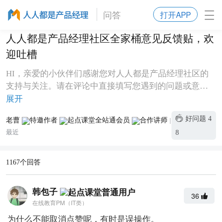
问答
打开APP
人人都是产品经理社区全家桶意见反馈贴，欢
迎吐槽
HI，亲爱的小伙伴们感谢您对人人都是产品经理社区的
支持与关注。请在评论中直接填写您遇到的问题或意见
建议，您的意见对人人都是产品经理非常重要，是人人
展开
都是产品经理前进的动力。我们虚心接受您最诚挚的意
好问题
4
老曹
|
见和建议，对您留下的宝贵意见我们将第一时间给予解
最近
8
答并修正，并根据反馈意见的重要程度，给予一定奖
励，送上人人都是产品经理定制的纪念品一份。评论时
请注明产品模块，目前人人都是产品经理社区旗下产品
1167个回答
有：[图片]人人
韩包子
36
在线教育PM（IT类）
为什么不能取消点赞呢，有时是误操作。