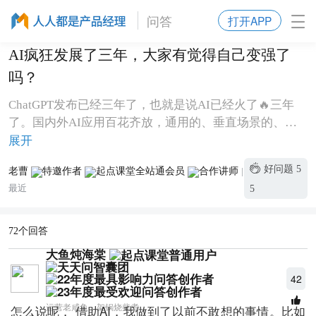
问答
打开APP
AI疯狂发展了三年，大家有觉得自己变强了
吗？
ChatGPT发布已经三年了，也就是说AI已经火了🔥三年
了。国内外AI应用百花齐放，通用的、垂直场景的、行
业的，啥样的都有。有的人说，现在的AI就是给你口袋
展开
了装了个“博士”，厉害得不得了。有的人说，现在的AI
好问题
5
老曹
|
都是吹嘘，实际没多大用处。那么问题来了，AI发展了
最近
5
三年，大家有觉得变得更强了吗？[图片]
72个回答
大鱼炖海棠
42
运营老咸鱼，架锅烧柴煮
怎么说呢， 借助AI，我做到了以前不敢想的事情。比如