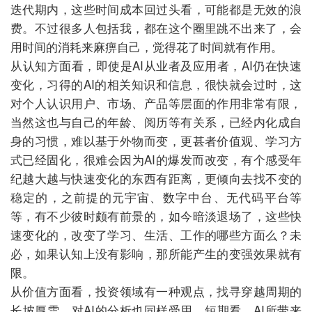
迭代期内，这些时间成本回过头看，可能都是无效的浪
费。不过很多人包括我，都在这个圈里跳不出来了，会
用时间的消耗来麻痹自己，觉得花了时间就有作用。
从认知方面看，即使是AI从业者及应用者，AI仍在快速
变化，习得的AI的相关知识和信息，很快就会过时，这
对个人认识用户、市场、产品等层面的作用非常有限，
当然这也与自己的年龄、阅历等有关系，已经内化成自
身的习惯，难以基于外物而变，更甚者价值观、学习方
式已经固化，很难会因为AI的爆发而改变，有个感受年
纪越大越与快速变化的东西有距离，更倾向去找不变的
稳定的，之前提的元宇宙、数字中台、无代码平台等
等，有不少彼时颇有前景的，如今暗淡退场了，这些快
速变化的，改变了学习、生活、工作的哪些方面么？未
必，如果认知上没有影响，那所能产生的变强效果就有
限。
从价值方面看，投资领域有一种观点，找寻穿越周期的
长坡厚雪，对AI的分析也同样受用。短期看，AI所带来