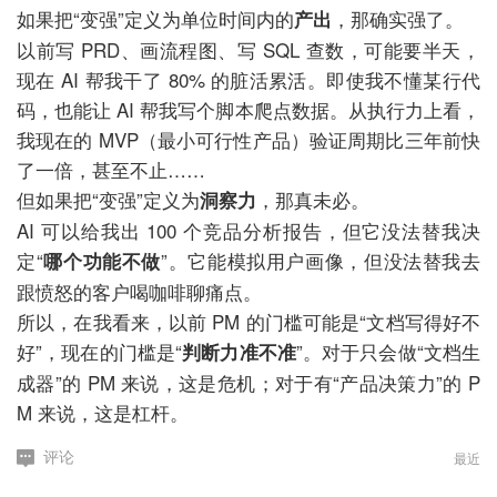
如果把“变强”定义为单位时间内的
，那确实强了。
产出
以前写 PRD、画流程图、写 SQL 查数，可能要半天，
现在 AI 帮我干了 80% 的脏活累活。即使我不懂某行代
码，也能让 AI 帮我写个脚本爬点数据。从执行力上看，
我现在的 MVP（最小可行性产品）验证周期比三年前快
了一倍，甚至不止……
但如果把“变强”定义为
，那真未必。
洞察力
AI 可以给我出 100 个竞品分析报告，但它没法替我决
定“
”。它能模拟用户画像，但没法替我去
哪个功能不做
跟愤怒的客户喝咖啡聊痛点。
所以，在我看来，以前 PM 的门槛可能是“文档写得好不
好”，现在的门槛是“
”。对于只会做“文档生
判断力准不准
成器”的 PM 来说，这是危机；对于有“产品决策力”的 P
M 来说，这是杠杆。
最近
评论