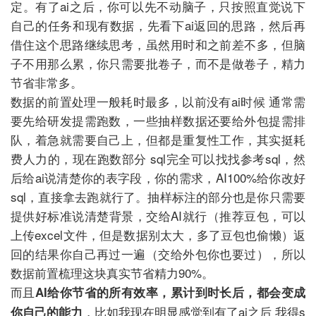
定。有了ai之后，你可以先不动脑子，只按照直觉说下
自己的任务和现有数据，先看下ai返回的思路，然后再
借住这个思路继续思考，虽然用时和之前差不多，但脑
子不用那么累，你只需要批卷子，而不是做卷子，精力
节省非常多。
数据的前置处理一般耗时最多，以前没有ai时候 通常需
要先给研发提需跑数，一些抽样数据还要给外包提需排
队，着急就需要自己上，但都是重复性工作，其实挺耗
费人力的，现在跑数部分 sql完全可以找找参考sql，然
后给ai说清楚你的表字段，你的需求，AI100%给你改好
sql，直接拿去跑就行了。抽样标注的部分也是你只需要
提供好标准说清楚背景，交给AI就行（推荐豆包，可以
上传excel文件，但是数据别太大，多了豆包也偷懒）返
回的结果你自己再过一遍（交给外包你也要过），所以
数据前置梳理这块真实节省精力90%。
而且
AI给你节省的所有效率，累计到时长后，都会变成
，比如我现在明显感觉到有了ai之后 我得s
你自己的能力