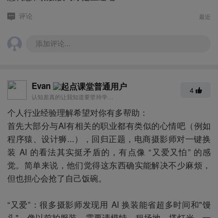
最近
评论
添加评论...
Evan
4
认知差真的让我知道要坚持学习!
个人行业经验理解希望对你有多帮助：
首先大部分与AI有相关的职业都有类似的心情吧（例如
程序猿、设计狮...），回归正题，电商摄影师对一键换
装 AI 的看法其实挺矛盾的，有点像 “又爱又怕” 的感
觉。简单来说，他们觉得这东西确实能解决不少麻烦，
但也担心会抢了自己饭碗。
“又爱”：很多摄影师发现用 AI 换装能省超多时间和"馒
头"。像以前拍服装，需要请模特、租场地、搭灯光，一