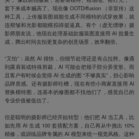
套下来成本贼高了。现在像 OOTDiffusion （非宣传）这
种工具，上传服装图就能生成不同模特的试穿效果，就
连褶皱和光影都能模拟得挺逼真。有个（虚无缥缈）摄
影师朋友说，他现在处理基础款服装图直接用 AI 批量生
成，腾出时间去拍更复杂的创意场景，效率翻倍。
“又怕”：虽然 AI 很快，但细节处理还是有点拉胯。像遇
到露肩装或特殊剪裁，AI 可能会把领子部分弄变形。而
且客户有时候会觉得 AI 生成的图 “不够真实”，担心影响
品牌质感。还有摄影师吐槽，现在有些小商家直接用 AI
替换模特图，连基本的修图都不找他们了，感觉自己的
专业价值被低估了。
但是聪明的摄影师已经开始转型：他们把 AI 当工具，比
如先用 AI 生成 100 套搭配方案，自己再从中挑出 10%
精修，或训练品牌专属的 AI 模型来统一视觉风格。这种