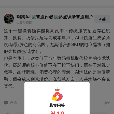
啊狗AJ
4
白日梦想家
这个一键换装确实能提高效率：传统服装拍摄存在试
穿、换装、场景搭建等高成本痛点，AI可快速生成多角
度/场景/肤色的商品图，尤其适合多SKU的电商需求（如
服饰换颜色/花纹）。
但是本质上，这类似于当年数码相机取代胶片的技术迭
代。摄影师的核心价值不在于按下快门，而在于对视觉
叙事、品牌调性、消费心理的理解。AI淘汰的是重复劳
动，但会放大创意溢价。在创意方面，人类永远不会被
替代。
最近
评论
悬赏问答
￥10