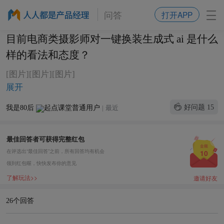
问答
打开APP
目前电商类摄影师对一键换装生成式 ai 是什么
样的看法和态度？
[图片][图片][图片]
展开
好问题
15
我是80后
|
最近
最佳回答者可获得完整红包
金额
在评选出“最佳回答”之前，所有回答均有机会
10
领到红包喔，快快发布你的意见
了解玩法>>
邀请好友
26个回答