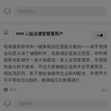
添加评论...
wen
4
电商摄影师对AI一键换装的态度挺分裂的——老手觉得
这玩意儿省了修图时间，但质感还是差点意思，布料褶
皱和光影细节一放大就露馅；新人反而更爱用，毕竟能
快速出样片接单。不过大家都默认这技术迟早要普及，
现在骂归骂，私下都在偷偷学怎么和AI配合，毕竟甲方
可不管你怎么拍的，能省钱又出效果就行。
最近
评论
添加评论...