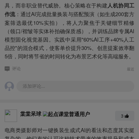
具，而非职业替代威胁。核心策略在于构建
人机协同工
：通过AI完成批量换装与搭配预演（如生成200套方
作流
案筛选最优10%实拍），将人力聚焦于关键细节精修
（领口/褶皱等实体补拍确保质感），并训练品牌专属AI
模型固化视觉基因。实践中采用"60%AI工序+40%人工
品控"的混合模式，使客单价提升30%、创意提案效率翻
5倍，同时将节省的时间转化为布景艺术化等高端服务。
最近
评论
添加评论...
棠棠呆球
3
电商类摄影师对一键换装生成式AI的看法和态度其实挺
复杂的。他们有的认可这种技术带来的效率提升和成本