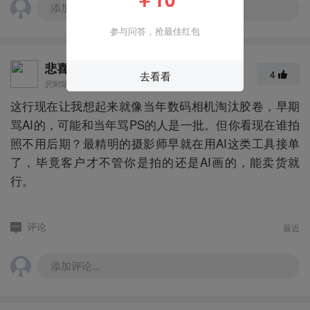
添加评论...
参与问答，抢最佳红包
悲喜
4
去看看
悲时听风，喜时追云，风卷云舒即一生
这行现在让我想起来就像当年数码相机淘汰胶卷，早期
骂AI的，可能和当年骂PS的人是一批。但你看现在谁拍
照不用后期？最精明的摄影师早就在用AI这类工具接单
了，毕竟客户才不管你是拍的还是AI画的，能卖货就
行。
最近
评论
添加评论...