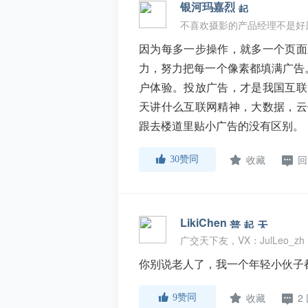
银河玛嘉烈
不喜欢摄影的产品经理不是好
因为每多一步操作，就多一个页面
力，努力把每一个像素都填满广告
户体验。投放广告，才是我国互联
天讲什么互联网精神，大数据，云
跟去楼道里贴小广告的没有区别。
收藏
回
30
赞同
LikiChen
广交天下友，VX：JulLeo_zh
你别说老人了，我一个年轻小伙子
收藏
2
9
赞同