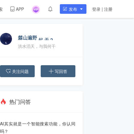
发布
索
APP
登录 | 注册
㵘山遍野
洪水滔天，与我何干
关注问题
写回答
热门问答
AI其实就是一个智能搜索功能，你认同
吗？