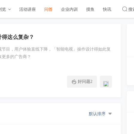
浏览
活动讲座
问答
企业内训
摸鱼
快讯
搜
计得这么复杂？
视节目，用户体验直线下降，「智能电视」操作设计得如此复
取更多的广告商？
好问题
2
默认排序